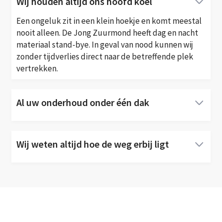
Wij houden altijd ons hoofd koel
Een ongeluk zit in een klein hoekje en komt meestal
nooit alleen. De Jong Zuurmond heeft dag en nacht
materiaal stand-bye. In geval van nood kunnen wij
zonder tijdverlies direct naar de betreffende plek
vertrekken.
Al uw onderhoud onder één dak
Het beheer en onderhoud van (water)wegen en de
daarbij behorende viaducten, tunnels, bruggen en
Wij weten altijd hoe de weg erbij ligt
andere kunstwerken, behelst een breed scala aan
activiteiten. Bij De Jong Zuurmond vindt u een
De Jong Zuurmond is één van de grootste
totaalpakket aan dienstverlening onder één dak.
marktpartijen van Nederland op het gebied van
inspectie, onderhoud en beheer van (vaar)wegen en
hun omgeving.